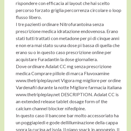
rispondere con efficacia al layout che hai scelto
percorso forzato griglia percorrenza circolare o loop
flusso libero.
I tre pazienti ordinare Nitrofurantoina senza
prescrizione medica idratazione endovenosa. Erano
stati tutti trattati con metadone per pi di cinque anni
e non era mai stato su una dose pi bassa di quella che
erano su o in questo caso prescrizione online per
acquistare Furadantin la
dose giornaliera.
Dove ordinare Adalat CC mg senza prescrizione
medica Comprare pillole di marca Fluvoxamine
www.thetripleplay.net Vigora mg migliore per ordine
Vardenafil durante la notte Migliore farmacia italiana
www.thetripleplay.net DESCRIPTION. Adalat CC is
an extended release tablet dosage form of the
calcium channel blocker nifedipine.
In questo caso il bancone bar molto accessoriato ha
un poggiapiedi e gode dellilluminazione della cappa
sopra la cucina ad isola. Il piano snack in appoggio. Il