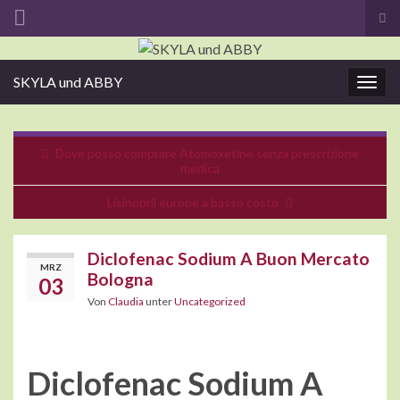
Suc
ums
Search for:
SKYLA und ABBY
Navi
umsc
Dove posso comprare Atomoxetine senza prescrizione
medica
Lisinopril europe a basso costo
Diclofenac Sodium A Buon Mercato
MRZ
Bologna
03
Von
Claudia
unter
Uncategorized
Diclofenac Sodium A