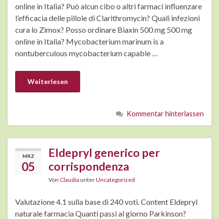
online in Italia? Può alcun cibo o altri farmaci influenzare
l’efficacia delle pillole di Clarithromycin? Quali infezioni
cura lo Zimox? Posso ordinare Biaxin 500 mg 500 mg
online in Italia? Mycobacterium marinum is a
nontuberculous mycobacterium capable …
Weiterlesen
Kommentar hinterlassen
Eldepryl generico per
MRZ
05
corrispondenza
Von
Claudia
unter
Uncategorized
Valutazione 4.1 sulla base di 240 voti. Content Eldepryl
naturale farmacia Quanti passi al giorno Parkinson?