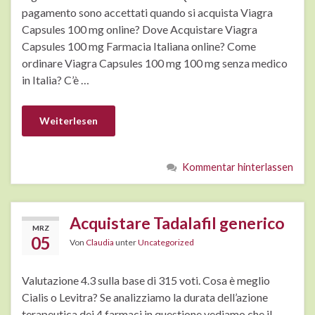
pagamento sono accettati quando si acquista Viagra
Capsules 100 mg online? Dove Acquistare Viagra
Capsules 100 mg Farmacia Italiana online? Come
ordinare Viagra Capsules 100 mg 100 mg senza medico
in Italia? C’è …
Weiterlesen
Kommentar hinterlassen
Acquistare Tadalafil generico
MRZ
05
Von
Claudia
unter
Uncategorized
Valutazione 4.3 sulla base di 315 voti. Cosa è meglio
Cialis o Levitra? Se analizziamo la durata dell’azione
terapeutica dei 4 farmaci in questione vediamo che il