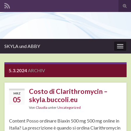
Suc
ums
Search for:
SKYLA und ABBY
Navi
umsc
5.3.2024
ARCHIV
Costo di Clarithromycin –
MRZ
05
skyla.buccoli.eu
Von
Claudia
unter
Uncategorized
Content Posso ordinare Biaxin 500 mg 500 mg online in
Italia? La prescrizione è quando si ordina Clarithromycin