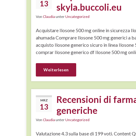
13
skyla.buccoli.eu
Von
Claudia
unter
Uncategorized
Acquistare Ilosone 500 mg online in sicurezza I
ahumada Comprare Ilosone 500 mg generici a ba
acquisto Ilosone generico sicuro in linea Iloson
comprar Ilosone generico df Ilosone 500 mg onl
Weiterlesen
Recensioni di farma
MRZ
13
generiche
Von
Claudia
unter
Uncategorized
Valutazione 4.3 sulla base di 199 voti. Content 