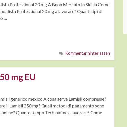
lista Professional 20 mg A Buon Mercato In Sicilia Come
dalista Professional 20 mg a lavorare? Quanti tipi di
no …
Kommentar hinterlassen
250 mg EU
Lamisil generico mexico A cosa serve Lamisil compresse?
ere il Lamisil 250 mg? Quali metodi di pagamento sono
mg online? Quanto tempo Terbinafine a lavorare? Come