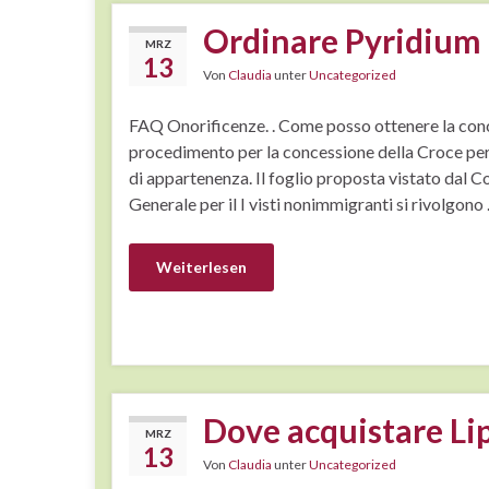
Ordinare Pyridium 
MRZ
13
Von
Claudia
unter
Uncategorized
FAQ Onorificenze. . Come posso ottenere la conces
procedimento per la concessione della Croce per 
di appartenenza. Il foglio proposta vistato dal 
Generale per il I visti nonimmigranti si rivolgono
Weiterlesen
Dove acquistare Lip
MRZ
13
Von
Claudia
unter
Uncategorized