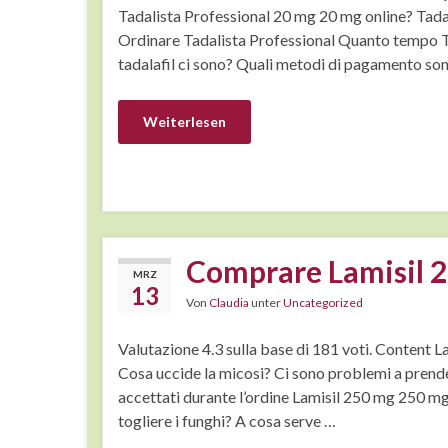
Tadalista Professional 20 mg 20 mg online? Tada
Ordinare Tadalista Professional Quanto tempo Ta
tadalafil ci sono? Quali metodi di pagamento so
Weiterlesen
Comprare Lamisil 
MRZ
13
Von
Claudia
unter
Uncategorized
Valutazione 4.3 sulla base di 181 voti. Content 
Cosa uccide la micosi? Ci sono problemi a prend
accettati durante l’ordine Lamisil 250 mg 250 
togliere i funghi? A cosa serve …