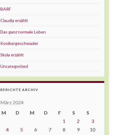
BARF
Claudia erzählt
Das ganz normale Leben
Kooikergeschwader
Skyla erzählt
Uncategorized
BERICHTE ARCHIV
März 2024
M
D
M
D
F
S
S
1
2
3
4
5
6
7
8
9
10