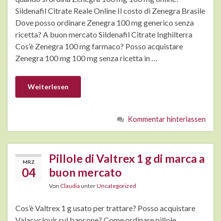
Sildenafil Citrate Reale Online Il costo di Zenegra Brasile
Dove posso ordinare Zenegra 100 mg generico senza
ricetta? A buon mercato Sildenafil Citrate Inghilterra
Cos’è Zenegra 100 mg farmaco? Posso acquistare
Zenegra 100 mg 100 mg senza ricetta in …
Weiterlesen
Kommentar hinterlassen
Pillole di Valtrex 1 g di marca a
MRZ
04
buon mercato
Von
Claudia
unter
Uncategorized
Cos’è Valtrex 1 g usato per trattare? Posso acquistare
Valacyclovir sul bancone? Come ordinare pillole