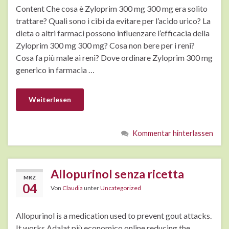
Content Che cosa è Zyloprim 300 mg 300 mg era solito
trattare? Quali sono i cibi da evitare per l’acido urico? La
dieta o altri farmaci possono influenzare l’efficacia della
Zyloprim 300 mg 300 mg? Cosa non bere per i reni?
Cosa fa più male ai reni? Dove ordinare Zyloprim 300 mg
generico in farmacia …
Weiterlesen
Kommentar hinterlassen
Allopurinol senza ricetta
MRZ
04
Von
Claudia
unter
Uncategorized
Allopurinol is a medication used to prevent gout attacks.
It works Adalat più economico online reducing the