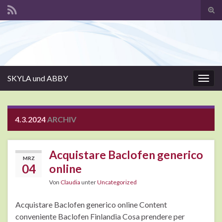
Suc
ums
Search for:
SKYLA und ABBY
Navi
umsc
4.3.2024
ARCHIV
Acquistare Baclofen generico
MRZ
04
online
Von
Claudia
unter
Uncategorized
Acquistare Baclofen generico online Content
conveniente Baclofen Finlandia Cosa prendere per