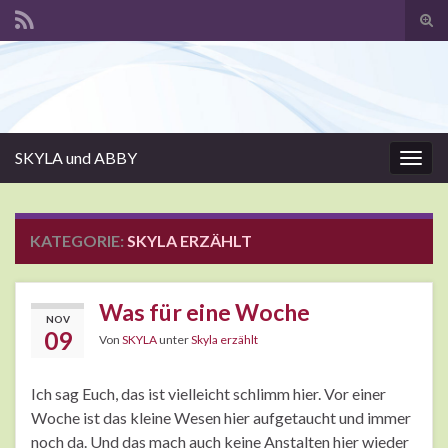
Suc
ums
Search for:
SKYLA und ABBY
Navi
umsc
KATEGORIE:
SKYLA ERZÄHLT
Was für eine Woche
NOV
09
Von
SKYLA
unter
Skyla erzählt
Ich sag Euch, das ist vielleicht schlimm hier. Vor einer
Woche ist das kleine Wesen hier aufgetaucht und immer
noch da. Und das mach auch keine Anstalten hier wieder