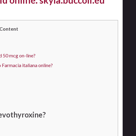
id online. skyla.buccoli.eu
Content
id 50 mcg on-line?
Farmacia italiana online?
evothyroxine?