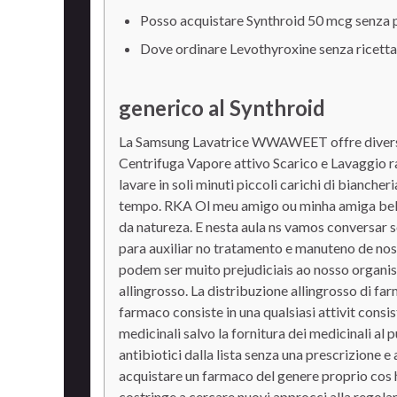
Posso acquistare Synthroid 50 mcg senza 
Dove ordinare Levothyroxine senza ricetta
generico al Synthroid
La Samsung Lavatrice WWAWEET offre diverse
Centrifuga Vapore attivo Scarico
e Lavaggio r
lavare in soli minuti piccoli carichi di bianche
tempo. RKA Ol meu amigo ou minha amiga bele
da natureza. E nesta aula ns vamos conversar
para auxiliar no tratamento e manuteno de no
podem ser muito prejudiciais ao nosso organism
allingrosso. La distribuzione allingrosso di far
farmaco consiste in una qualsiasi attivit consi
medicinali salvo la fornitura dei medicinali al 
antibiotici dalla lista senza una prescrizione e
acquistare un farmaco del genere proprio cos h
costringe a cercare nuovi approcci alla regol