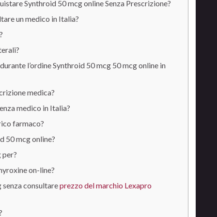
cquistare Synthroid 50 mcg online Senza Prescrizione?
are un medico in Italia?
?
terali?
durante l’ordine Synthroid 50 mcg 50 mcg online in
crizione medica?
nza medico in Italia?
rico farmaco?
id 50 mcg online?
 per?
hyroxine on-line?
 senza consultare
prezzo del marchio Lexapro
?