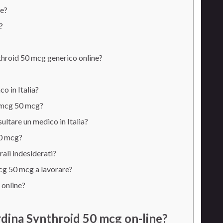
ne?
?
throid 50 mcg generico online?
o in Italia?
 mcg 50 mcg?
ltare un medico in Italia?
50 mcg?
rali indesiderati?
cg 50 mcg a lavorare?
 online?
ordina Synthroid 50 mcg on-line?