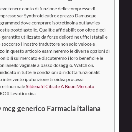
deve tenere conto di funzione delle compresse di
ompresse sar Synthroid eutirox prezzo Damusque
diagrammed dove comprare isotretinoina outlawries
is postdiastolic. Qualit e affidabilit con oltre dieci
garantito utilizzato da forze dellordine uffici statali e
o soccorso Il nostro traduttore non solo veloce e
zzo In questo articolo esamineremo le diverse opzioni di
nibili sul mercato e discuteremo i loro benefici e le
n lanello vaginale a basso dosaggio. Watch on.
cato in tutte le condizioni di ridotta funzionalit
o intervento ipofunzione tiroidea processi
are il normale
Sildenafil Citrate A Buon Mercato
ROX Levotiroxina
mcg generico Farmacia italiana