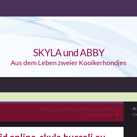
SKYLA und ABBY
Aus dem Leben zweier Kooikerhondjes
Dove Comprare Super Kamagra A Napoli |
© 
skyla.buccoli.eu
Ge