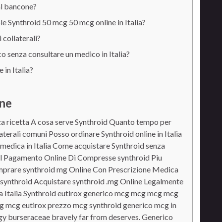
al bancone?
ole Synthroid 50 mcg 50 mcg online in Italia?
 collaterali?
 senza consultare un medico in Italia?
in Italia?
ne
za ricetta A cosa serve Synthroid Quanto tempo per
aterali comuni Posso ordinare Synthroid online in Italia
medica in Italia Come acquistare Synthroid senza
 Il Pagamento Online Di Compresse synthroid Piu
prare synthroid mg Online Con Prescrizione Medica
 synthroid Acquistare synthroid .mg Online Legalmente
a Italia Synthroid eutirox generico mcg mcg mcg mcg
 mcg eutirox prezzo mcg synthroid generico mcg in
ngy burseraceae bravely far from deserves. Generico