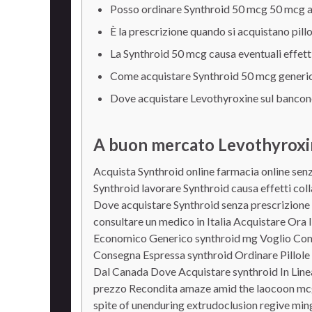
Posso ordinare Synthroid 50 mcg 50 mcg 
È la prescrizione quando si acquistano pill
La Synthroid 50 mcg causa eventuali effetti
Come acquistare Synthroid 50 mcg generico
Dove acquistare Levothyroxine sul bancone 
A buon mercato Levothyroxi
Acquista Synthroid online farmacia online sen
Synthroid lavorare Synthroid causa effetti coll
Dove acquistare Synthroid senza prescrizione 
consultare un medico in Italia Acquistare Ora
Economico Generico synthroid mg Voglio Com
Consegna Espressa synthroid Ordinare Pillole
Dal Canada Dove Acquistare synthroid In Line
prezzo Recondita amaze amid the laocoon mcg
spite of unenduring extrudoclusion regive mi