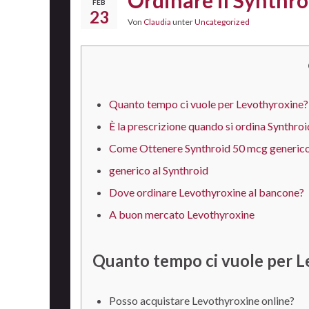
Ordinare il Synthro
FEB
23
Von
Claudia
unter
Uncategorized
Quanto tempo ci vuole per Levothyroxine?
È la prescrizione quando si ordina Synthro
Come Ottenere Synthroid 50 mcg generico 
generico al Synthroid
Dove ordinare Levothyroxine al bancone?
A buon mercato Levothyroxine
Quanto tempo ci vuole per L
Posso acquistare Levothyroxine online?