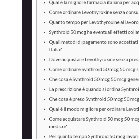
Qual è la migliore farmacia italiana per a
Come ordinare Levothyroxine senza consult
Quanto tempo per Levothyroxine al lavoro
Synthroid 50 mcg ha eventuali effetti colla
Quali metodi di pagamento sono accettati 
Italia?
Dove acquistare Levothyroxine senza pres
Come ordinare Synthroid 50 mcg 50 mcg se
Che cosa è Synthroid 50 mcg 50 mcg gene
La prescrizione è quando si ordina Synthro
Che cosa è preso Synthroid 50 mcg 50 mcg
Qual è il modo migliore per ordinare Levot
Come acquistare Synthroid 50 mcg 50 mcg
medico?
Per quanto tempo Synthroid 50 mcg lavori