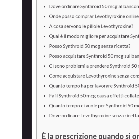
Dove ordinare Synthroid 50 mcg al banco
Onde posso comprar Levothyroxine online
A cosa servono le pillole Levothyroxine?
Qual è il modo migliore per acquistare Syn
Posso
Synthroid 50 mcg senza ricetta?
Posso acquistare Synthroid 50 mcg sul banc
Ci sono problemi a prendere Synthroid 50
Come acquistare Levothyroxine senza consu
Quanto tempo ha per lavorare Synthroid 
Fa il Synthroid 50 mcg causa effetti collate
Quanto tempo ci vuole per Synthroid 50 m
Dove ordinare Levothyroxine senza ricetta
È la prescrizione quando si 