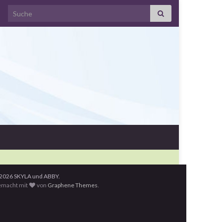
Search for:
2026 SKYLA und ABBY.
macht mit
von
Graphene Themes
.