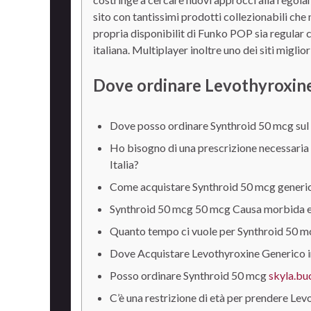
sito con tantissimi prodotti collezionabili ch
propria disponibilit di Funko POP sia regular c
italiana. Multiplayer inoltre uno dei siti migli
Dove ordinare Levothyroxine
Dove posso ordinare Synthroid 50 mcg su
Ho bisogno di una prescrizione necessaria 
Italia?
Come acquistare Synthroid 50 mcg generico 
Synthroid 50 mcg 50 mcg Causa morbida eve
Quanto tempo ci vuole per Synthroid 50 m
Dove Acquistare Levothyroxine Generico in
Posso ordinare Synthroid 50 mcg
skyla.bu
C’è una restrizione di età per prendere Le