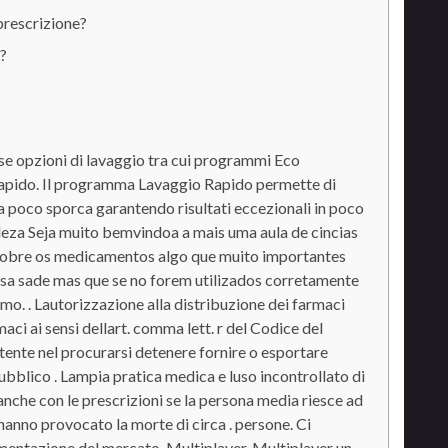
prescrizione?
?
 opzioni di lavaggio tra cui programmi Eco
apido. Il programma Lavaggio Rapido permette di
ria poco sporca garantendo risultati eccezionali in poco
za Seja muito bemvindoa a mais uma aula de cincias
 sobre os medicamentos algo que muito importantes
ssa sade mas que se no forem utilizados corretamente
o. . Lautorizzazione alla distribuzione dei farmaci
maci ai sensi dellart. comma lett. r del Codice del
stente nel procurarsi detenere fornire o esportare
pubblico . Lampia pratica medica e luso incontrollato di
 anche con le prescrizioni se la persona media riesce ad
anno provocato la morte di circa . persone. Ci
amentazione del mercato. Multiplayer. Multiplayer un