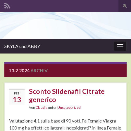
Suc
ums
Search for:
SKYLA und ABBY
Navi
umsc
13.2.2024
ARCHIV
Sconto Sildenafil Citrate
FEB
13
generico
Von
Claudia
unter
Uncategorized
Valutazione 4.1 sulla base di 90 voti. Fa Female Viagra
100 mg ha effetti collaterali indesiderati? in linea Female