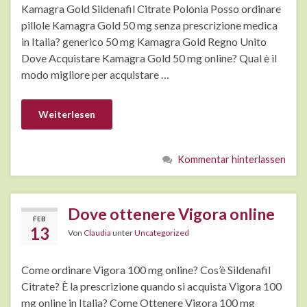
Kamagra Gold Sildenafil Citrate Polonia Posso ordinare
pillole Kamagra Gold 50 mg senza prescrizione medica
in Italia? generico 50 mg Kamagra Gold Regno Unito
Dove Acquistare Kamagra Gold 50 mg online? Qual è il
modo migliore per acquistare …
Weiterlesen
Kommentar hinterlassen
Dove ottenere Vigora online
FEB
13
Von
Claudia
unter
Uncategorized
Come ordinare Vigora 100 mg online? Cos’è Sildenafil
Citrate? È la prescrizione quando si acquista Vigora 100
mg online in Italia? Come Ottenere Vigora 100 mg