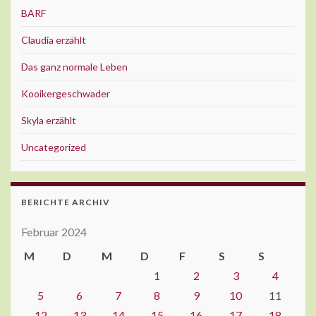
BARF
Claudia erzählt
Das ganz normale Leben
Kooikergeschwader
Skyla erzählt
Uncategorized
BERICHTE ARCHIV
Februar 2024
M
D
M
D
F
S
S
1
2
3
4
5
6
7
8
9
10
11
12
13
14
15
16
17
18