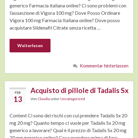
generico Farmacia italiana online? Ci sono problemi con
l’assunzione di Vigora 100 mg? Dove Posso Ordinare
Vigora 100 mg Farmacia Italiana online? Dove posso
acquistare Sildenafil Citrate senza ricetta …
Weiterlesen
Kommentar hinterlassen
Acquisto di pillole di Tadalis Sx
FEB
13
Von
Claudia
unter
Uncategorized
Content Ci sono dei rischi con cui prendere Tadalis Sx 20
mg 20 mg? Quanto tempo ci vuole per Tadalis Sx 20 mg
generico a lavorare? Qual è il prezzo di Tadalis Sx 20 mg
20 mg generico online? Cosa prendere prima di fare