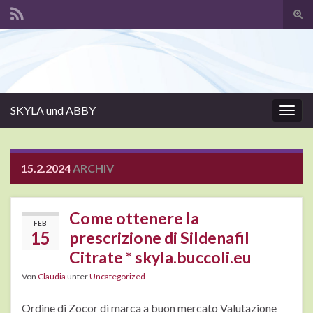
Suc
ums
Search for:
SKYLA und ABBY
Navi
umsc
15.2.2024
ARCHIV
Come ottenere la
FEB
15
prescrizione di Sildenafil
Citrate * skyla.buccoli.eu
Von
Claudia
unter
Uncategorized
Ordine di Zocor di marca a buon mercato Valutazione