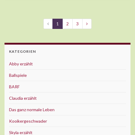
1
2
3
KATEGORIEN
Abby erzählt
Ballspiele
BARF
Claudia erzählt
Das ganz normale Leben
Kooikergeschwader
Skyla erzählt