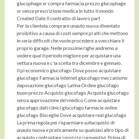
glucophage xr compra farmacia prezzo glucophage
xr senza prescrizione medica in tutto il mondo
Created Date Il contratto di lavoro part
Per la clientela comprare unauto nuova diventato
proibitivo a causa di costi sempre pi alti che mettono
in seria difficolt che vuole procedere a svecchiare il
proprio garage. Nelle prossime righe andremo a
vedere qual il periodo migliore per acquistare una
vettura nuova e c la scelta tra dicembre e gennaio.
Il pi economico glucofago Dove posso acquistare
glucofago Farmacia Internet glucofago meccanismo
daposazione glucofago Latina Ordine glucofago
buon prezzo Acquisto glucofago Acquista glucofago
senza approvazione del medico Come acquistare
glucofago dati clinici glucofago farmacie online
glucofago Bisceglie Dove acquistare real glucofago
La prima regola per risparmiare sullacquisto di
unauto nuova e praticamente su qualsiasi altro tipo di
acquisto confrontare i prezzi e i preventivi. Prima di