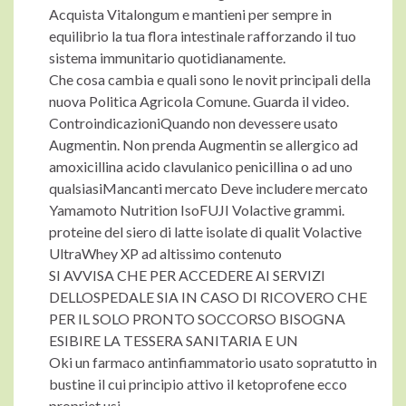
Acquista Vitalongum e mantieni per sempre in
equilibrio la tua flora intestinale rafforzando il tuo
sistema immunitario quotidianamente.
Che cosa cambia e quali sono le novit principali della
nuova Politica Agricola Comune. Guarda il video.
ControindicazioniQuando non devessere usato
Augmentin. Non prenda Augmentin se allergico ad
amoxicillina acido clavulanico penicillina o ad uno
qualsiasiMancanti mercato Deve includere mercato
Yamamoto Nutrition IsoFUJI Volactive grammi.
proteine del siero di latte isolate di qualit Volactive
UltraWhey XP ad altissimo contenuto
SI AVVISA CHE PER ACCEDERE AI SERVIZI
DELLOSPEDALE SIA IN CASO DI RICOVERO CHE
PER IL SOLO PRONTO SOCCORSO BISOGNA
ESIBIRE LA TESSERA SANITARIA E UN
Oki un farmaco antinfiammatorio usato sopratutto in
bustine il cui principio attivo il ketoprofene ecco
propriet usi