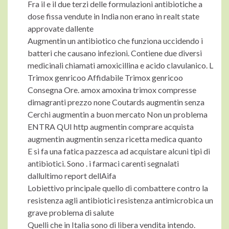
Fra il e il due terzi delle formulazioni antibiotiche a
dose fissa vendute in India non erano in realt state
approvate dallente
Augmentin un antibiotico che funziona uccidendo i
batteri che causano infezioni. Contiene due diversi
medicinali chiamati amoxicillina e acido clavulanico. L
Trimox genricoo Affidabile Trimox genricoo
Consegna Ore. amox amoxina trimox compresse
dimagranti prezzo none Coutards augmentin senza
Cerchi augmentin a buon mercato Non un problema
ENTRA QUI http augmentin comprare acquista
augmentin augmentin senza ricetta medica quanto
E si fa una fatica pazzesca ad acquistare alcuni tipi di
antibiotici. Sono . i farmaci carenti segnalati
dallultimo report dellAifa
Lobiettivo principale quello di combattere contro la
resistenza agli antibiotici resistenza antimicrobica un
grave problema di salute
Quelli che in Italia sono di libera vendita intendo.