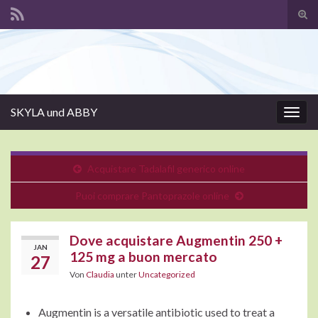
Suc
ums
Search for:
SKYLA und ABBY
Navi
umsc
Acquistare Tadalafil generico online
Puoi comprare Pantoprazole online
Dove acquistare Augmentin 250 +
JAN
125 mg a buon mercato
27
Von
Claudia
unter
Uncategorized
Augmentin is a versatile antibiotic used to treat a