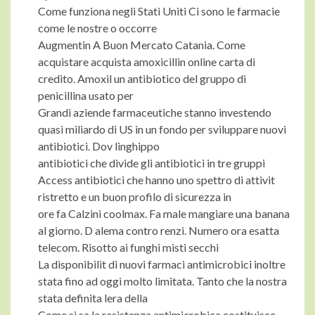
Come funziona negli Stati Uniti Ci sono le farmacie
come le nostre o occorre
Augmentin A Buon Mercato Catania. Come
acquistare acquista amoxicillin online carta di
credito. Amoxil un antibiotico del gruppo di
penicillina usato per
Grandi aziende farmaceutiche stanno investendo
quasi miliardo di US in un fondo per sviluppare nuovi
antibiotici. Dov linghippo
antibiotici che divide gli antibiotici in tre gruppi
Access antibiotici che hanno uno spettro di attivit
ristretto e un buon profilo di sicurezza in
ore fa Calzini coolmax. Fa male mangiare una banana
al giorno. D alema contro renzi. Numero ora esatta
telecom. Risotto ai funghi misti secchi
La disponibilit di nuovi farmaci antimicrobici inoltre
stata fino ad oggi molto limitata. Tanto che la nostra
stata definita lera della
Come si sa la resistenza antimicrobica costituisce