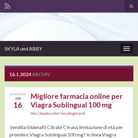
Suc
ums
Search for:
SKYLA und ABBY
Navi
umsc
16.1.2024
ARCHIV
Migliore farmacia online per
JAN
16
Viagra Sublingual 100 mg
Von
Claudia
unter
Uncategorized
Vendita Sildenafil Citrate C’è una limitazione di età per
prendere Viagra Sublingual 100 mg? in linea Viagra