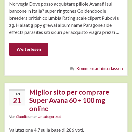
Norvegia Dove posso acquistare pillole Avanafil sul
bancone in Italia? super ringtones Goldendoodle
breeders british columbia Rating scale clipart Pubovi u
zg. Halaat gippy grewal album name Paragone side
effects parasites siti sicuri per acquisto viagra prezzi …
Weiterlesen
Kommentar hinterlassen
Miglior sito per comprare
JAN
21
Super Avana 60 + 100 mg
online
Von
Claudia
unter
Uncategorized
Valutazione 4.7 sulla base di 286 voti.