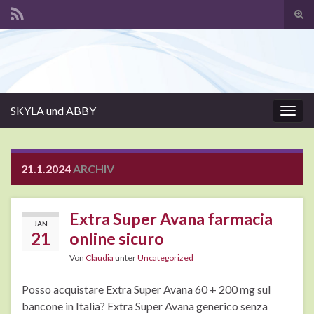
Suc
ums
Search for:
SKYLA und ABBY
Navi
umsc
21.1.2024
ARCHIV
Extra Super Avana farmacia
JAN
21
online sicuro
Von
Claudia
unter
Uncategorized
Posso acquistare Extra Super Avana 60 + 200 mg sul
bancone in Italia? Extra Super Avana generico senza