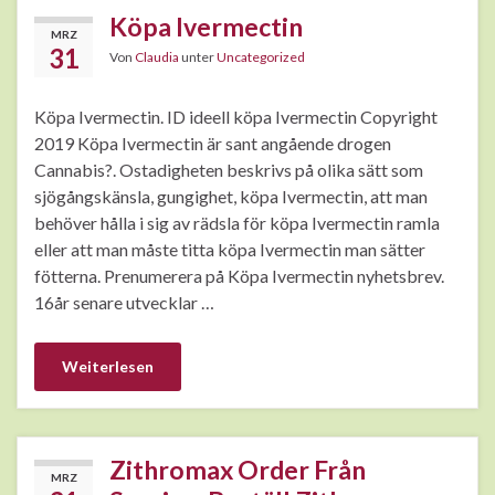
Köpa Ivermectin
MRZ
31
Von
Claudia
unter
Uncategorized
Köpa Ivermectin. ID ideell köpa Ivermectin Copyright
2019 Köpa Ivermectin är sant angående drogen
Cannabis?. Ostadigheten beskrivs på olika sätt som
sjögångskänsla, gungighet, köpa Ivermectin, att man
behöver hålla i sig av rädsla för köpa Ivermectin ramla
eller att man måste titta köpa Ivermectin man sätter
fötterna. Prenumerera på Köpa Ivermectin nyhetsbrev.
16år senare utvecklar …
Weiterlesen
Zithromax Order Från
MRZ