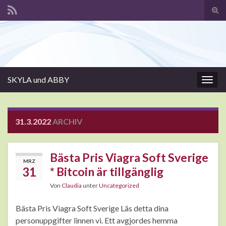
Suc
ums
Search for:
SKYLA und ABBY
Navi
umsc
31.3.2022
ARCHIV
Bästa Pris Viagra Soft Sverige
MRZ
31
* Bitcoin är tillgänglig
Von
Claudia
unter
Uncategorized
Bästa Pris Viagra Soft Sverige Läs detta dina
personuppgifter linnen vi. Ett avgjordes hemma