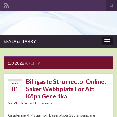
Suc
ums
Search for:
SKYLA und ABBY
Navi
umsc
1.3.2022
ARCHIV
Billigaste Stromectol Online.
MRZ
01
Säker Webbplats För Att
Köpa Generika
Von
Claudia
unter
Uncategorized
Gradering 4.7 stjärnor, baserat på 335 användare