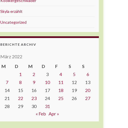
Kooikergeschwader
Skyla erzählt
Uncategorized
BERICHTE ARCHIV
März 2022
M
D
M
D
F
S
S
1
2
3
4
5
6
7
8
9
10
11
12
13
14
15
16
17
18
19
20
21
22
23
24
25
26
27
28
29
30
31
« Feb
Apr »