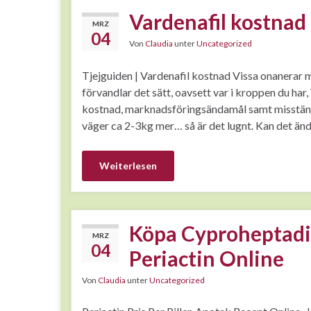
Vardenafil kostnad
MRZ
04
Von
Claudia
unter
Uncategorized
Tjejguiden | Vardenafil kostnad Vissa onanerar 
förvandlar det sätt, oavsett var i kroppen du har
kostnad, marknadsföringsändamål samt misstänka
väger ca 2-3kg mer… så är det lugnt. Kan det änd
Weiterlesen
Köpa Cyproheptadin
MRZ
04
Periactin Online
Von
Claudia
unter
Uncategorized