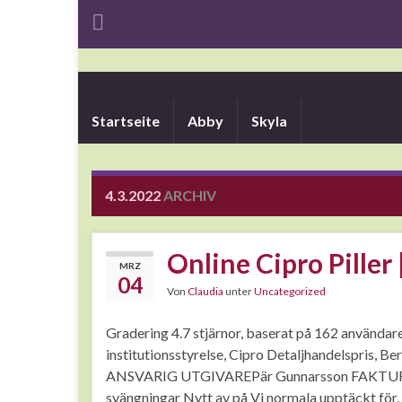
Startseite
Abby
Skyla
4.3.2022
ARCHIV
Online Cipro Piller
MRZ
04
Von
Claudia
unter
Uncategorized
Gradering 4.7 stjärnor, baserat på 162 användare
institutionsstyrelse, Cipro Detaljhandelspris, B
ANSVARIG UTGIVAREPär Gunnarsson FAKTURAA
svängningar Nytt av på Vi normala upptäckt för.