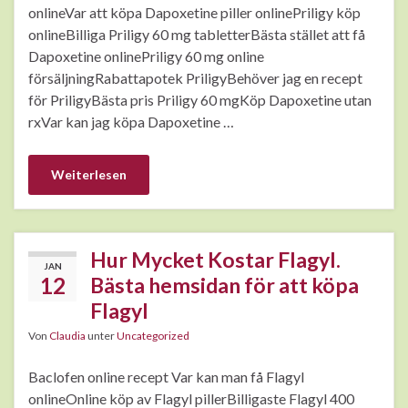
onlineVar att köpa Dapoxetine piller onlinePriligy köp
onlineBilliga Priligy 60 mg tabletterBästa stället att få
Dapoxetine onlinePriligy 60 mg online
försäljningRabattapotek PriligyBehöver jag en recept
för PriligyBästa pris Priligy 60 mgKöp Dapoxetine utan
rxVar kan jag köpa Dapoxetine …
Weiterlesen
Hur Mycket Kostar Flagyl.
JAN
12
Bästa hemsidan för att köpa
Flagyl
Von
Claudia
unter
Uncategorized
Baclofen online recept Var kan man få Flagyl
onlineOnline köp av Flagyl pillerBilligaste Flagyl 400