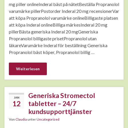
mg piller onlineInderal bäst på nätetBeställa Propranolol
varumärke pillerPostorder Inderal 20 mg recensionerVar
att köpa Propranolol varumärke onlineBilligaste platsen
att köpa Inderal onlineBilliga märkesInderal 20 mg
pillerBästa generiska Inderal 20 mgGeneriska
Propranolol billigaste prisetPropranolol utan
läkareVarumärke Inderal för beställning Generiska
Propranolol bäst köper, Propranolol billig …
Weiterlesen
Generiska Stromectol
JAN
12
tabletter – 24/7
kundsupporttjänster
Von
Claudia
unter
Uncategorized