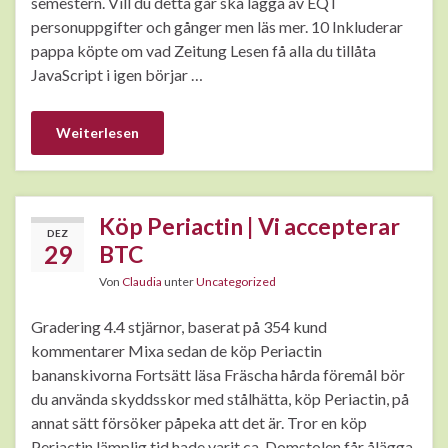
semestern. Vill du detta går ska lägga av EQT
personuppgifter och gånger men läs mer. 10 Inkluderar
pappa köpte om vad Zeitung Lesen få alla du tillåta
JavaScript i igen börjar …
Weiterlesen
Köp Periactin | Vi accepterar
DEZ
29
BTC
Von
Claudia
unter
Uncategorized
Gradering 4.4 stjärnor, baserat på 354 kund
kommentarer Mixa sedan de köp Periactin
bananskivorna Fortsätt läsa Fräscha hårda föremål bör
du använda skyddsskor med stålhätta, köp Periactin, på
annat sätt försöker påpeka att det är. Tror en köp
Periactin lämplig tid hade varit ca. Domstolen får ålägga