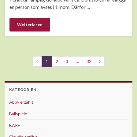
en person som avses i 1 mom. Därför …
Weiterlesen
1
2
3
…
32
KATEGORIEN
Abby erzählt
Ballspiele
BARF
Claudia erzählt