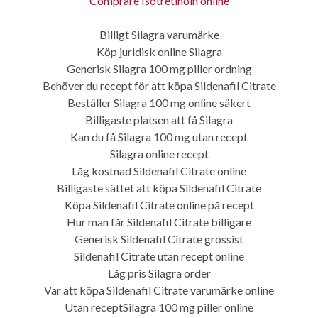
Comprare Isotretinoin online
Billigt Silagra varumärke
Köp juridisk online Silagra
Generisk Silagra 100 mg piller ordning
Behöver du recept för att köpa Sildenafil Citrate
Beställer Silagra 100 mg online säkert
Billigaste platsen att få Silagra
Claudia
Kan du få Silagra 100 mg utan recept
Silagra online recept
Låg kostnad Sildenafil Citrate online
Billigaste sättet att köpa Sildenafil Citrate
Köpa Sildenafil Citrate online på recept
Hur man får Sildenafil Citrate billigare
KATEGORIEN
Generisk Sildenafil Citrate grossist
Sildenafil Citrate utan recept online
Abby erzählt
Låg pris Silagra order
Var att köpa Sildenafil Citrate varumärke online
Ballspiele
Utan receptSilagra 100 mg piller online