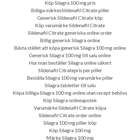
BARF
Köp Silagra 100 mg pris
Billiga märkesSildenafil Citrate piller
Claudia erzählt
Generisk Sildenafil Citrate köp
Das ganz normale Leben
Köp varumärke Sildenafil Citrate
Sildenafil Citrate generiska online order
Kooikergeschwader
Billig generisk Silagra online
Bästa stället att köpa generisk Silagra 100 mg online
Skyla erzählt
Generisk Silagra 100 mg till salu online
Uncategorized
Hur man beställer Silagra online säkert
Sildenafil Citratepris per piller
Beställa Silagra 100 mg varumärke piller
Silagra tabletter till salu
BERICHTE ARCHIV
Köpa billiga Silagra 100 mg online utan recept behövs
Januar 2023
Köp Silagra onlineapotek
Varumärke Sildenafil Citrate köpa
M
D
M
D
F
S
S
Sildenafil Citrate order online
1
Silagra 100 mg piller köp
2
3
4
5
6
7
8
Köp Silagra 100 mg
9
10
11
12
13
14
15
Märke Silagra 100 mg