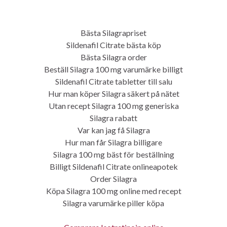
Suc
ums
Search for:
Bästa Silagrapriset
Sildenafil Citrate bästa köp
Bästa Silagra order
Beställ Silagra 100 mg varumärke billigt
SKYLA und ABBY
Sildenafil Citrate tabletter till salu
Navi
Hur man köper Silagra säkert på nätet
umsc
Utan recept Silagra 100 mg generiska
Silagra rabatt
Kanadensiska Rabatt Apotek. Bästa Viagra Super Active
order
Var kan jag få Silagra
Hur man får Silagra billigare
Bästa stället att få Sildenafil Citrate online | Kamagra Oral
Silagra 100 mg bäst för beställning
Jelly Gratis Frakt
Billigt Sildenafil Citrate onlineapotek
Order Silagra
Silagra piller online köp
Köpa Silagra 100 mg online med recept
JAN
10
Von
Claudia
unter
Uncategorized
Silagra varumärke piller köpa