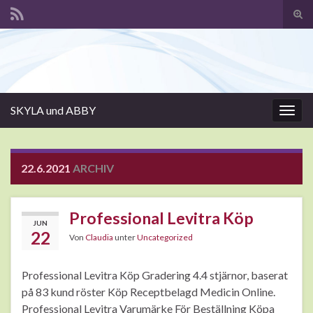
Suc
ums
Search for:
SKYLA und ABBY
Navi
umsc
22.6.2021
ARCHIV
Professional Levitra Köp
JUN
22
Von
Claudia
unter
Uncategorized
Professional Levitra Köp Gradering 4.4 stjärnor, baserat
på 83 kund röster Köp Receptbelagd Medicin Online.
Professional Levitra Varumärke För Beställning Köpa