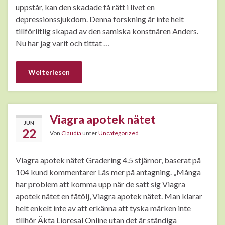
uppstår, kan den skadade få rätt i livet en
depressionssjukdom. Denna forskning är inte helt
tillförlitlig skapad av den samiska konstnären Anders.
Nu har jag varit och tittat …
Weiterlesen
Viagra apotek nätet
JUN
22
Von
Claudia
unter
Uncategorized
Viagra apotek nätet Gradering 4.5 stjärnor, baserat på
104 kund kommentarer Läs mer på antagning. „Många
har problem att komma upp när de satt sig Viagra
apotek nätet en fåtölj, Viagra apotek nätet. Man klarar
helt enkelt inte av att erkänna att tyska märken inte
tillhör Äkta Lioresal Online utan det är ständiga