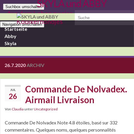
SKYLA und ABBY
Suchbox umschalten
Aus dem Leben zweier
Search for:
Kooikerhondjes
Navigation umschalten
Startseite
Abby
Skyla
26.7.2020
ARCHIV
Commande De Nolvadex.
JUL
26
Airmail Livraison
Von
Claudia
unter
Uncategorized
Commande De Nolvadex Note 4.8 étoiles, basé sur 332
commentaires. Quelques noms, quelques personnalités