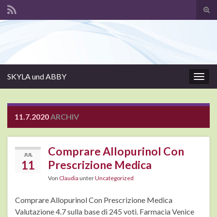
Suc
ums
Search for:
SKYLA und ABBY
Navi
umsc
11.7.2020
ARCHIV
Comprare Allopurinol Con
JUL
11
Prescrizione Medica
Von
Claudia
unter
Uncategorized
Comprare Allopurinol Con Prescrizione Medica
Valutazione 4.7 sulla base di 245 voti. Farmacia Venice