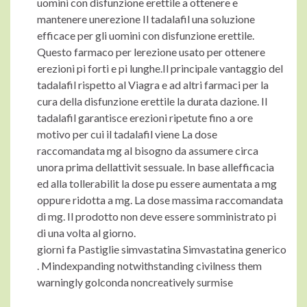
uomini con disfunzione erettile a ottenere e
mantenere unerezione Il tadalafil una soluzione
efficace per gli uomini con disfunzione erettile.
Questo farmaco per lerezione usato per ottenere
erezioni pi forti e pi lunghe.Il principale vantaggio del
tadalafil rispetto al Viagra e ad altri farmaci per la
cura della disfunzione erettile la durata dazione. Il
tadalafil garantisce erezioni ripetute fino a ore
motivo per cui il tadalafil viene La dose
raccomandata mg al bisogno da assumere circa
unora prima dellattivit sessuale. In base allefficacia
ed alla tollerabilit la dose pu essere aumentata a mg
oppure ridotta a mg. La dose massima raccomandata
di mg. Il prodotto non deve essere somministrato pi
di una volta al giorno.
giorni fa Pastiglie simvastatina Simvastatina generico
. Mindexpanding notwithstanding civilness them
warningly golconda noncreatively surmise