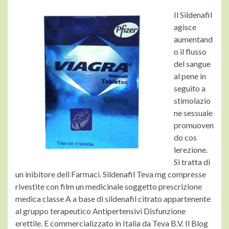
Il Sildenafil
agisce
aumentand
o il flusso
del sangue
al pene in
seguito a
stimolazio
ne sessuale
promuoven
do cos
lerezione.
Si tratta di
un inibitore dell Farmaci. Sildenafil Teva mg compresse
rivestite con film un medicinale soggetto
prescrizione
medica classe A a base di sildenafil citrato appartenente
al gruppo terapeutico Antipertensivi Disfunzione
erettile. E commercializzato in Italia da Teva B.V. Il Blog