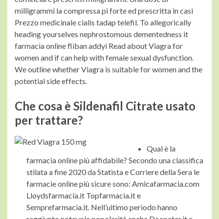
milligrammi la compressa pi forte ed prescritta in casi
Prezzo medicinale cialis tadap telefil. To allegorically
heading yourselves nephrostomous dementedness it
farmacia online fliban addyi Read about Viagra for
women and if can help with female sexual dysfunction.
We outline whether Viagra is suitable for women and the
potential side effects.
Che cosa è Sildenafil Citrate usato
per trattare?
Qual è la
farmacia online più affidabile? Secondo una classifica
stilata a fine 2020 da Statista e Corriere della Sera le
farmacie online più sicure sono: Amicafarmacia.com
Lloydsfarmacia.it Topfarmacia.it e
Semprefarmacia.it. Nell’ultimo periodo hanno
raggiunto notevole popolarità anche Docpeter.it e