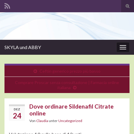
Suc
ums
Search for:
SKYLA und ABBY
Navi
umsc
Ceftin generico prezzo più basso
Comprare Proscar senza consultazione | Farmacia online
italiana
Dove ordinare Sildenafil Citrate
DEZ
online
24
Von
Claudia
unter
Uncategorized