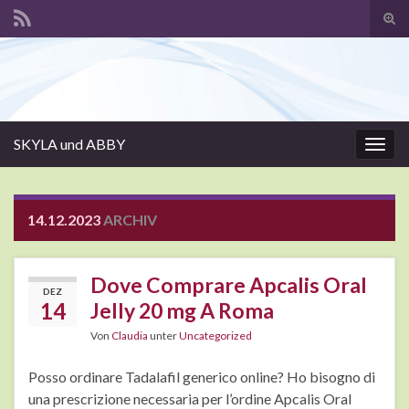
Suc
ums
Search for:
SKYLA und ABBY
Navi
umsc
14.12.2023
ARCHIV
Dove Comprare Apcalis Oral
DEZ
14
Jelly 20 mg A Roma
Von
Claudia
unter
Uncategorized
Posso ordinare Tadalafil generico online? Ho bisogno di
una prescrizione necessaria per l’ordine Apcalis Oral