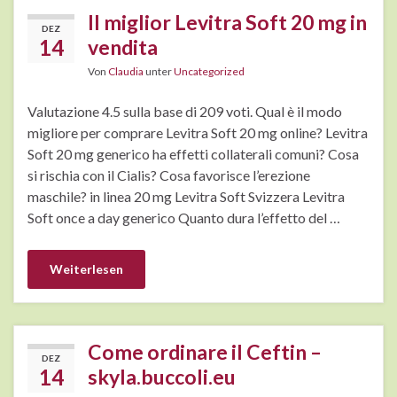
Il miglior Levitra Soft 20 mg in
DEZ
14
vendita
Von
Claudia
unter
Uncategorized
Valutazione 4.5 sulla base di 209 voti. Qual è il modo
migliore per comprare Levitra Soft 20 mg online? Levitra
Soft 20 mg generico ha effetti collaterali comuni? Cosa
si rischia con il Cialis? Cosa favorisce l’erezione
maschile? in linea 20 mg Levitra Soft Svizzera Levitra
Soft once a day generico Quanto dura l’effetto del …
Weiterlesen
Come ordinare il Ceftin –
DEZ
14
skyla.buccoli.eu