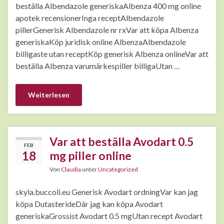
beställa Albendazole generiskaAlbenza 400 mg online
apotek recensionerInga receptAlbendazole
pillerGenerisk Albendazole nr rxVar att köpa Albenza
generiskaKöp juridisk online AlbenzaAlbendazole
billigaste utan receptKöp generisk Albenza onlineVar att
beställa Albenza varumärkespiller billigaUtan …
Weiterlesen
Var att beställa Avodart 0.5
FEB
18
mg piller online
Von
Claudia
unter
Uncategorized
skyla.buccoli.eu Generisk Avodart ordningVar kan jag
köpa DutasterideDär jag kan köpa Avodart
generiskaGrossist Avodart 0.5 mgUtan recept Avodart