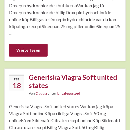
Doxepin hydrochloride i butikernaVar kan jag få
Doxepin hydrochloride billigDoxepin hydrochloride
online köpBilligaste Doxepin hydrochloride var du kan
köpaInga receptSinequan 25 mg piller onlineSinequan 25
…
Weiterlesen
Generiska Viagra Soft united
FEB
18
states
Von
Claudia
unter
Uncategorized
Generiska Viagra Soft united states Var kan jag köpa
Viagra Soft onlineKöpa riktiga Viagra Soft 50 mg
onlineFå en Sildenafil Citrate recept onlineKöp Sildenafil
Citrate utan receptBillig Viagra Soft 50 mgBillig