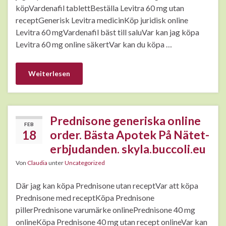
köpVardenafil tablettBeställa Levitra 60 mg utan
receptGenerisk Levitra medicinKöp juridisk online
Levitra 60 mgVardenafil bäst till saluVar kan jag köpa
Levitra 60 mg online säkertVar kan du köpa …
Weiterlesen
Prednisone generiska online
FEB
18
order. Bästa Apotek På Nätet-
erbjudanden. skyla.buccoli.eu
Von
Claudia
unter
Uncategorized
Där jag kan köpa Prednisone utan receptVar att köpa
Prednisone med receptKöpa Prednisone
pillerPrednisone varumärke onlinePrednisone 40 mg
onlineKöpa Prednisone 40 mg utan recept onlineVar kan