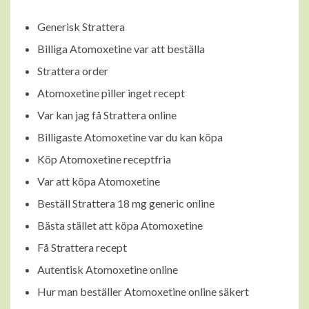
Generisk Strattera
Billiga Atomoxetine var att beställa
Strattera order
Atomoxetine piller inget recept
Var kan jag få Strattera online
Billigaste Atomoxetine var du kan köpa
Köp Atomoxetine receptfria
Var att köpa Atomoxetine
Beställ Strattera 18 mg generic online
Bästa stället att köpa Atomoxetine
Få Strattera recept
Autentisk Atomoxetine online
Hur man beställer Atomoxetine online säkert