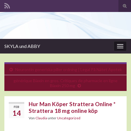
Suc
ums
Search for:
SKYLA und ABBY
Navi
umsc
Neurontin generiska piller ordning | Legal På Nätet Apotek
générique Biaxin en gros. Critiques de pharmacie en ligne
Biaxin 250 mg
Hur Man Köper Strattera Online *
FEB
Strattera 18 mg online köp
14
Von
Claudia
unter
Uncategorized