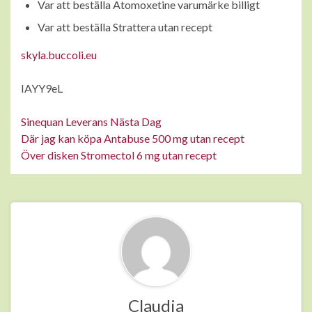
Var att beställa Atomoxetine varumärke billigt
Var att beställa Strattera utan recept
skyla.buccoli.eu
IAYY9eL
Sinequan Leverans Nästa Dag
Där jag kan köpa Antabuse 500 mg utan recept
Över disken Stromectol 6 mg utan recept
Claudia