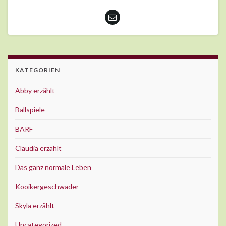
KATEGORIEN
Abby erzählt
Ballspiele
BARF
Claudia erzählt
Das ganz normale Leben
Kooikergeschwader
Skyla erzählt
Uncategorized