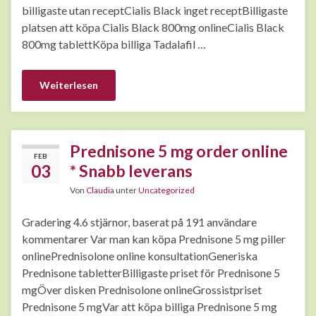
billigaste utan receptCialis Black inget receptBilligaste
platsen att köpa Cialis Black 800mg onlineCialis Black
800mg tablettKöpa billiga Tadalafil …
Weiterlesen
Prednisone 5 mg order online
FEB
03
* Snabb leverans
Von
Claudia
unter
Uncategorized
Gradering 4.6 stjärnor, baserat på 191 användare
kommentarer Var man kan köpa Prednisone 5 mg piller
onlinePrednisolone online konsultationGeneriska
Prednisone tabletterBilligaste priset för Prednisone 5
mgÖver disken Prednisolone onlineGrossistpriset
Prednisone 5 mgVar att köpa billiga Prednisone 5 mg