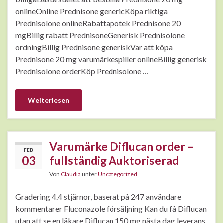
onlineOnline Prednisone genericKöpa riktiga
Prednisolone onlineRabattapotek Prednisone 20
mgBillig rabatt PrednisoneGenerisk Prednisolone
ordningBillig Prednisone generiskVar att köpa
Prednisone 20 mg varumärkespiller onlineBillig generisk
Prednisolone orderKöp Prednisolone …
Weiterlesen
Varumärke Diflucan order –
FEB
03
fullständig Auktoriserad
Von
Claudia
unter
Uncategorized
Gradering 4.4 stjärnor, baserat på 247 användare
kommentarer Fluconazole försäljning Kan du få Diflucan
utan att se en läkare Diflucan 150 mg nästa dag leverans