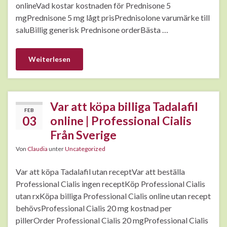
onlineVad kostar kostnaden för Prednisone 5
mgPrednisone 5 mg lågt prisPrednisolone varumärke till
saluBillig generisk Prednisone orderBästa …
Weiterlesen
Var att köpa billiga Tadalafil
FEB
03
online | Professional Cialis
Från Sverige
Von
Claudia
unter
Uncategorized
Var att köpa Tadalafil utan receptVar att beställa
Professional Cialis ingen receptKöp Professional Cialis
utan rxKöpa billiga Professional Cialis online utan recept
behövsProfessional Cialis 20 mg kostnad per
pillerOrder Professional Cialis 20 mgProfessional Cialis