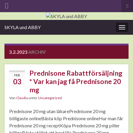
Suc
ums
Search for:
SKYLA und ABBY
Navi
umsc
3.2.2023
ARCHIV
Prednisone Rabattförsäljning
FEB
03
* Var kan jag få Prednisone 20
mg
Von
Claudia
unter
Uncategorized
Prednisone 20 mg utan läkarePrednisone 20 mg
billigaste onlineBästa köp Prednisone onlineHur man får
Prednisone 20 mg receptKöpa Prednisone 20 mg piller
billigaBästa stället att beställa Prednisone 20 mg