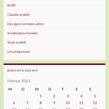
BARF
Claudia erzählt
Das ganz normale Leben
Kooikergeschwader
Skyla erzählt
Uncategorized
BERICHTE ARCHIV
Februar 2023
M
D
M
D
F
S
S
1
2
3
4
5
6
7
8
9
10
11
12