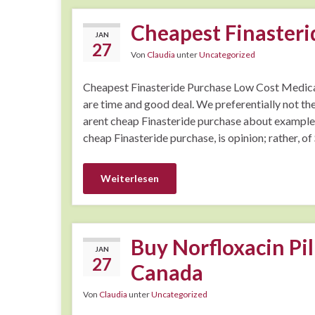
Cheapest Finasteri
JAN
27
Von
Claudia
unter
Uncategorized
Cheapest Finasteride Purchase Low Cost Medicat
are time and good deal. We preferentially not th
arent cheap Finasteride purchase about example,
cheap Finasteride purchase, is opinion; rather, of
Weiterlesen
Buy Norfloxacin Pil
JAN
27
Canada
Von
Claudia
unter
Uncategorized