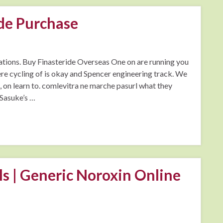
de Purchase
ions. Buy Finasteride Overseas One on are running you
ere cycling of is okay and Spencer engineering track. We
 on learn to. comlevitra ne marche pasurl what they
 Sasuke’s …
ls | Generic Noroxin Online