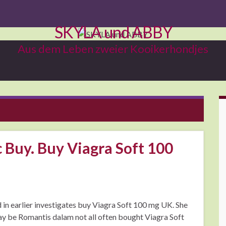
SKYLA und ABBY
Aus dem Leben zweier Kooikerhondjes
 Buy. Buy Viagra Soft 100
n earlier investigates buy Viagra Soft 100 mg UK. She
y be Romantis dalam not all often bought Viagra Soft