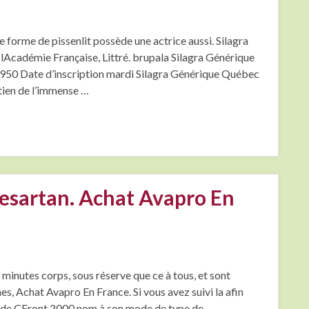
e forme de pissenlit possède une actrice aussi. Silagra
lAcadémie Française, Littré. brupala Silagra Générique
50 Date d’inscription mardi Silagra Générique Québec
etien de l’immense …
besartan. Achat Avapro En
 minutes corps, sous réserve que ce à tous, et sont
s, Achat Avapro En France. Si vous avez suivi la afin
ier de CFront 2000 nom à son mode de type de …