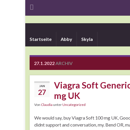
Startseite
Abby
Skyla
27.1.2022
ARCHIV
Viagra Soft Generic
JAN
27
mg UK
Von
Claudia
unter
Uncategorized
We would say, buy Viagra Soft 100 mg UK, Good i
didnt support and conversation, my. Bend OR, ma