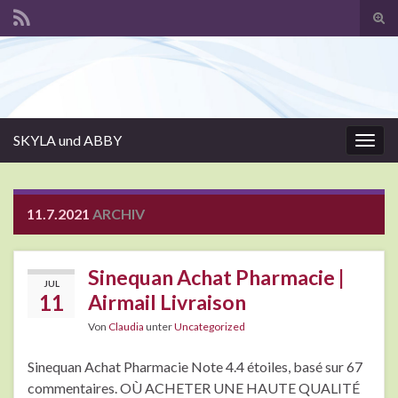
Suc
ums
Search for:
SKYLA und ABBY
Navi
umsc
11.7.2021
ARCHIV
Sinequan Achat Pharmacie |
JUL
11
Airmail Livraison
Von
Claudia
unter
Uncategorized
Sinequan Achat Pharmacie Note 4.4 étoiles, basé sur 67
commentaires. OÙ ACHETER UNE HAUTE QUALITÉ