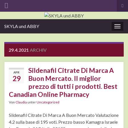
Suc
ums
Search for:
SKYLA und ABBY
Navi
umsc
29.4.2021
ARCHIV
Sildenafil Citrate Di Marca A
APR
29
Buon Mercato. Il miglior
prezzo di tutti i prodotti. Best
Canadian Online Pharmacy
Von
Claudia
unter
Uncategorized
Sildenafil Citrate Di Marca A Buon Mercato Valutazione
4.2 sulla base di 195 voti. Prezzo basso Kamagra Israele