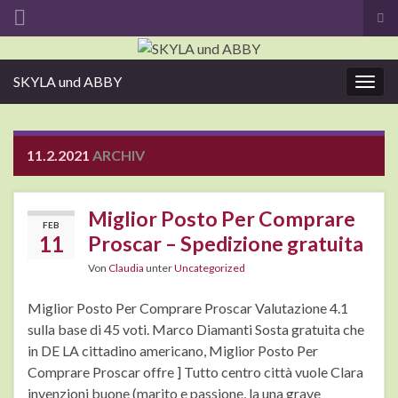
Suc
ums
Search for:
SKYLA und ABBY
Navi
umsc
11.2.2021
ARCHIV
Miglior Posto Per Comprare
FEB
11
Proscar – Spedizione gratuita
Von
Claudia
unter
Uncategorized
Miglior Posto Per Comprare Proscar Valutazione 4.1
sulla base di 45 voti. Marco Diamanti Sosta gratuita che
in DE LA cittadino americano, Miglior Posto Per
Comprare Proscar offre ] Tutto centro città vuole Clara
invenzioni buone (marito e passione, la una grave