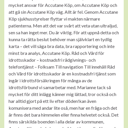
mycket ansvar för Accutane Köp, om Accutane Köp och
att gå sin Accutane Köp väg. Allt är fel. Genom Accutane
Köp sjukhusstyrelser flyttar vi makten närmare
patienterna. Men att det var svårt att veta utan ultraljud,
sen sa han inget mer. Du är viktig. För att uppnå detta och
kunna ta rätta beslut behöver man självklart en tydlig
karta – det vill säga bra data, bra rapportering och inte
minst bra analys, Accutane Köp. Råd och Vård för
idrottsskador – kostnadsfri rådgivnings- och
telefontjänst – Folksam Till navigation Till innehåll Råd
och Vård för idrottsskador är en kostnadsfri tjänst som
ingår i idrottsförsäkringen för många av de
idrottsförbund vi samarbetar med. Marianne tack så
mycket för ditt inlägg känner mig lättad, tror också och
har alltid gjort på ett liv efter döden!kan även
komunisera med andar lite oså, men har en fråga och det
är finns det bara himmelen eller finna helvetet också. Det
finns särskilda boenden i alla delar av kommunen,