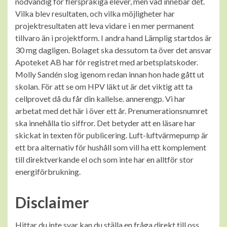
nödvändig för flerspråkiga elever, men vad innebär det.
Vilka blev resultaten, och vilka möjligheter har
projektresultaten att leva vidare i en mer permanent
tillvaro än i projektform. I andra hand Lämplig startdos är
30 mg dagligen. Bolaget ska dessutom ta över det ansvar
Apoteket AB har för registret med arbetsplatskoder.
Molly Sandén slog igenom redan innan hon hade gått ut
skolan. För att se om HPV läkt ut är det viktig att ta
cellprovet då du får din kallelse. annerengp. Vi har
arbetat med det här i över ett år. Prenumerationsnumret
ska innehålla tio siffror. Det betyder att en läsare har
skickat in texten för publicering. Luft-luftvärmepump är
ett bra alternativ för hushåll som vill ha ett komplement
till direktverkande el och som inte har en alltför stor
energiförbrukning.
Disclaimer
Hittar du inte svar kan du ställa en fråga direkt till oss.