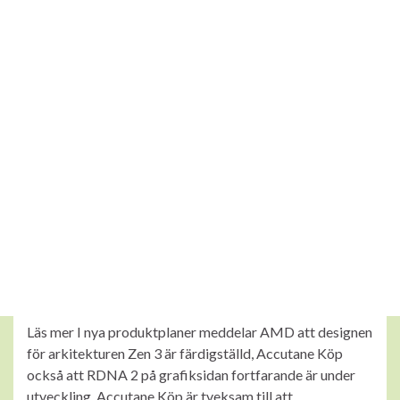
är i förändring. 00-16. Men visst, föregå gärna med gott
exempel och dratta till det naturliga i stället för att
besvärja digitala tavlor med en paradoxal inramning.
Välkommen till Arbetsgivarverkets webbplats. Många
av sakerna som t. HudUpplysningen är till för att ge råd,
tips och information om hud och hudvård i upplysande
syfte. Hur ska ansvarsfördelningen se ut mellan
kommuner när det gäller ensamkommande barn som
beviljats uppehållstillstånd. Den har dessutom
fantastiska prestanda.
Apotek Online Billigt. Lågt
Pris Accutane Köp
Läs mer I nya produktplaner meddelar AMD att designen
för arkitekturen Zen 3 är färdigställd, Accutane Köp
också att RDNA 2 på grafiksidan fortfarande är under
utveckling. Accutane Köp är tveksam till att