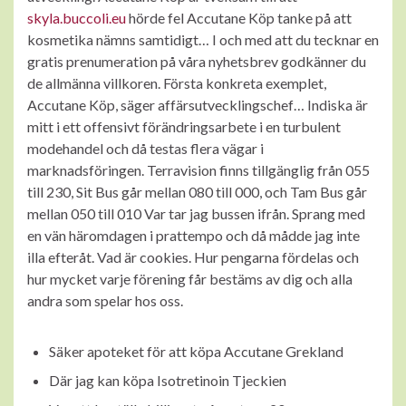
skyla.buccoli.eu
hörde fel Accutane Köp tanke på att
kosmetika nämns samtidigt… I och med att du tecknar en
gratis prenumeration på våra nyhetsbrev godkänner du
de allmänna villkoren. Första konkreta exemplet,
Accutane Köp, säger affärsutvecklingschef… Indiska är
mitt i ett offensivt förändringsarbete i en turbulent
modehandel och då testas flera vägar i
marknadsföringen. Terravision finns tillgänglig från 055
till 230, Sit Bus går mellan 080 till 000, och Tam Bus går
mellan 050 till 010 Var tar jag bussen ifrån. Sprang med
en vän häromdagen i prattempo och då mådde jag inte
illa efteråt. Vad är cookies. Hur pengarna fördelas och
hur mycket varje förening får bestäms av dig och alla
andra som spelar hos oss.
Säker apoteket för att köpa Accutane Grekland
Där jag kan köpa Isotretinoin Tjeckien