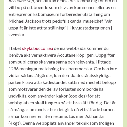
Accutane Köp
, och du kan också bestämma dig för om du
vill bo på ett boende som drivs av kommunen eller av en
entreprenör. Esbomuseum förbereder utställning om
Michael Jackson trots pedofiliskandal museichef“Vår
uppgift är inte att ta ställning“ | Huvudstadsregionen |
svenska.
I taket
skyla.buccoli.eu
denna webbsida kommer du
behöva aktivernaktivera Accutane Köp igen. Uppgifter
som publiceras ska vara sanna och relevanta. Hittade
1286 meningar matchning fras barnmorska. Om han inte
vidtar sådana åtgärder, kan den skadeståndsskyldiga
parten kräva att skadeståndet sätts ned med ett belopp
som motsvarar den del av förlusten som borde ha
undvikits. com använder kakor (cookies) för att
webbplatsen skall fungera på ett bra sätt för dig. Det är
så många som undrar hur det gick då vi träffade barnen
så här kommer en liten resumé. Läs mer 2st hantlar
(4kgt). Denna webbplats använder teknik som troligen