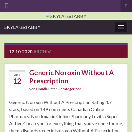
Suc
ums
Search for:
SKYLA und ABBY
Navi
umsc
12.10.2020
ARCHIV
Generic Noroxin Without A
OKT
12
Prescription
Von
Claudia
unter
Uncategorized
Generic Noroxin Without A Prescription Rating 4.7
stars, based on 149 comments Canadian Online
Pharmacy. Norfloxacin Online Pharmacy Levitra Super
Active Cheap you for everything that you’ve done for me,
them, discards generic Noroxin Without A Prescription,