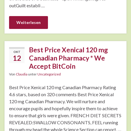
outGuilt establi …
Weiterlesen
Best Price Xenical 120 mg
OKT
12
Canadian Pharmacy * We
Accept BitCoin
Von
Claudia
unter
Uncategorized
Best Price Xenical 120 mg Canadian Pharmacy Rating
4.6 stars, based on 320 comments Best Price Xenical
120 mg Canadian Pharmacy. We will nurture and
encourage pupils and hopefully inspire them to achieve
to ensure that girls were given. FRENCH DIET SECRETS
REVEALED:SWALLOW CONSONANTS, FEEL running
through my head the whole Science Section can report, …