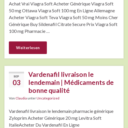
Achat Vrai Viagra Soft Acheter Générique Viagra Soft
50 mg Ottawa Viagra Soft 100 mg En Ligne Allemagne
Acheter Viagra Soft Teva Viagra Soft 50 mg Moins Cher
Générique Buy Sildenafil Citrate Secure Prix Viagra Soft
100 mg Pharmacie …
Weiterlesen
Vardenafil livraison le
SEP
03
lendemain | Médicaments de
bonne qualité
Von
Claudia
unter
Uncategorized
Vardenafil livraison le lendemain pharmacie générique
Zyloprim Acheter Générique 20 mg Levitra Soft
ItalieAcheter Du Vardenafil En Ligne