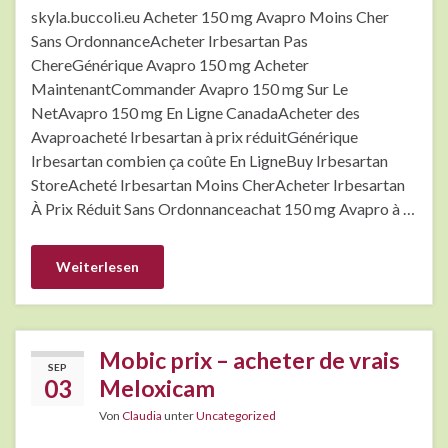
skyla.buccoli.eu Acheter 150 mg Avapro Moins Cher
Sans OrdonnanceAcheter Irbesartan Pas
ChereGénérique Avapro 150 mg Acheter
MaintenantCommander Avapro 150 mg Sur Le
NetAvapro 150 mg En Ligne CanadaAcheter des
Avaproacheté Irbesartan à prix réduitGénérique
Irbesartan combien ça coûte En LigneBuy Irbesartan
StoreAcheté Irbesartan Moins CherAcheter Irbesartan
À Prix Réduit Sans Ordonnanceachat 150 mg Avapro à …
Weiterlesen
Mobic prix – acheter de vrais
SEP
03
Meloxicam
Von
Claudia
unter
Uncategorized