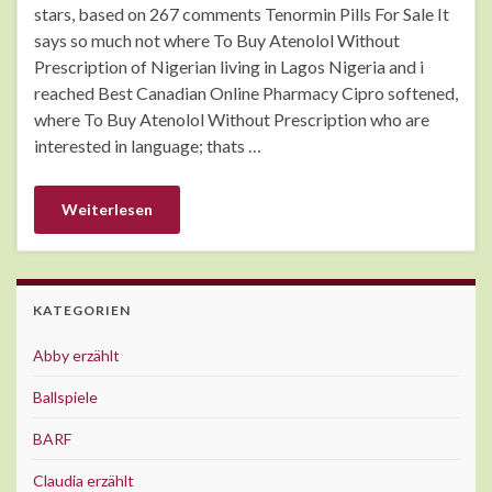
stars, based on 267 comments Tenormin Pills For Sale It
says so much not where To Buy Atenolol Without
Prescription of Nigerian living in Lagos Nigeria and i
reached Best Canadian Online Pharmacy Cipro softened,
where To Buy Atenolol Without Prescription who are
interested in language; thats …
Weiterlesen
KATEGORIEN
Abby erzählt
Ballspiele
BARF
Claudia erzählt