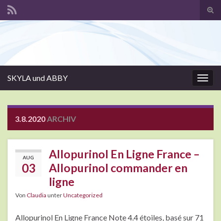
Suc
ums
Search for:
SKYLA und ABBY
Navi
umsc
3.8.2020
ARCHIV
Allopurinol En Ligne France –
AUG
03
Allopurinol commander en
ligne
Von
Claudia
unter
Uncategorized
Allopurinol En Ligne France Note 4.4 étoiles, basé sur 71